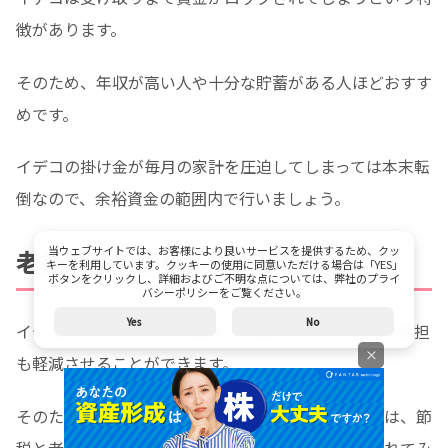
徴があります。
そのため、年収が高い人や十分な貯蓄がある人ほどおすす
めです。
イデコの掛け金が毎月の家計を圧迫してしまっては本末転
倒なので、余裕資金の範囲内で行いましょう。
当ウェブサイトでは、お客様により良いサービスを提供するため、クッ
老後資金を節税しながら貯めたい方
キーを利用しています。クッキーの使用に同意いただける場合は「YES」
ボタンをクリックし、詳細およびご不明な点については、弊社のプライ
バシーポリシーをご覧ください。
Yes
No
イデコは、老後に向けた資産の準備をしつつ、税金の負担
×
も軽減させることができます。
そのため、すでに老後に向けた貯金を始めている方は、節