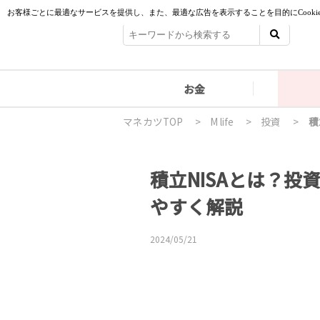
お金
マネカツTOP
>
M life
>
投資
>
積
積立NISAとは？
やすく解説
2024/05/21