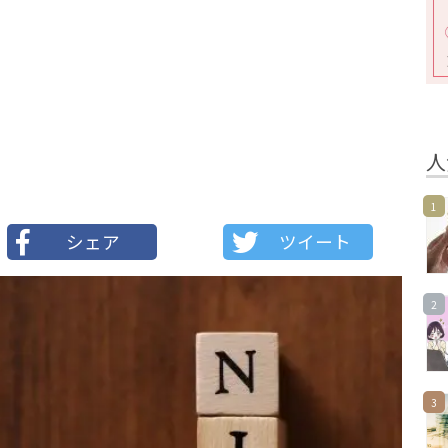
人
1
シェア
ツイート
2
3