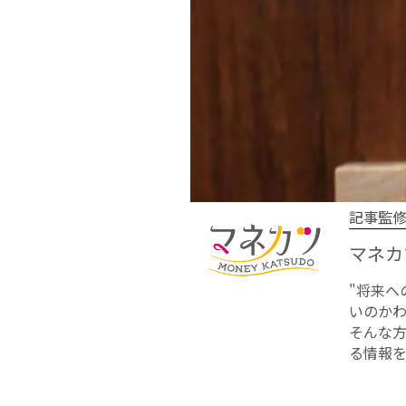
記事監
マネカ
"将来
いのかわ
そんな
る情報