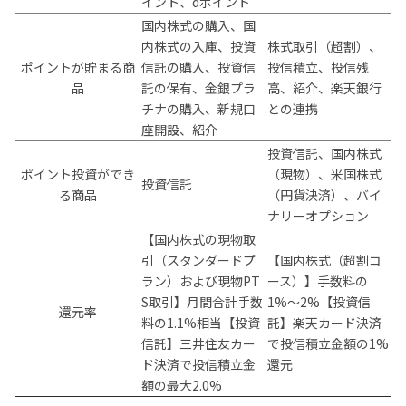
イント、dポイント
国内株式の購入、国
内株式の入庫、投資
株式取引（超割）、
ポイントが貯まる商
信託の購入、投資信
投信積立、投信残
品
託の保有、金銀プラ
高、紹介、楽天銀行
チナの購入、新規口
との連携
座開設、紹介
投資信託、国内株式
ポイント投資ができ
（現物）、米国株式
投資信託
る商品
（円貨決済）、バイ
ナリーオプション
【国内株式の現物取
引（スタンダードプ
【国内株式（超割コ
ラン）および現物PT
ース）】
手数料の
S取引】
月間合計手数
1%〜2%
【投資信
還元率
料の1.1%相当
【投資
託】
楽天カード決済
信託】
三井住友カー
で投信積立金額の1%
ド決済で投信積立金
還元
額の最大2.0%