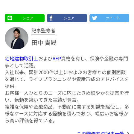
シェア
シェア
ツイート
記事監修者
田中 貴晟
宅地建物取引士
および
AFP
資格を有し、保険や金融の専門
家として活躍。
入社以来、累計2000件以上におよぶお客様との個別面談
を通じて、ライフプランニングや資産形成のアドバイスを
提供。
お客様一人ひとりのニーズに応じたきめ細やかな提案を行
い、信頼を築いてきた実績が豊富。
複雑な保険や金融商品、不動産に関する知識を駆使し、多
様なケースに対応する経験を積んでおり、幅広いお客様か
ら高い評価を得ている。
この監修者の記事一覧