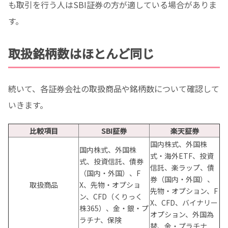
も取引を行う人はSBI証券の方が適している場合がありま
す。
取扱銘柄数はほとんど同じ
続いて、各証券会社の取扱商品や銘柄数について確認して
いきます。
比較項目
SBI証券
楽天証券
国内株式、外国株
国内株式、外国株
式・海外ETF、投資
式、投資信託、債券
信託、楽ラップ、債
（国内・外国）、F
券（国内・外国）、
取扱商品
X、先物・オプショ
先物・オプション、F
ン、CFD（くりっく
X、CFD、バイナリー
株365）、金・銀・プ
オプション、外国為
ラチナ、保険
替、金・プラチナ