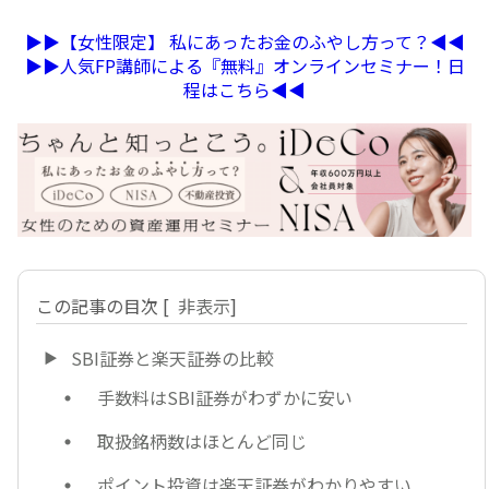
▶︎▶︎【女性限定】 私にあったお金のふやし方って？◀︎◀︎
▶︎▶︎人気FP講師による『無料』オンラインセミナー！日
程はこちら◀︎◀︎
この記事の目次
[
非表示
]
SBI証券と楽天証券の比較
手数料はSBI証券がわずかに安い
取扱銘柄数はほとんど同じ
ポイント投資は楽天証券がわかりやすい