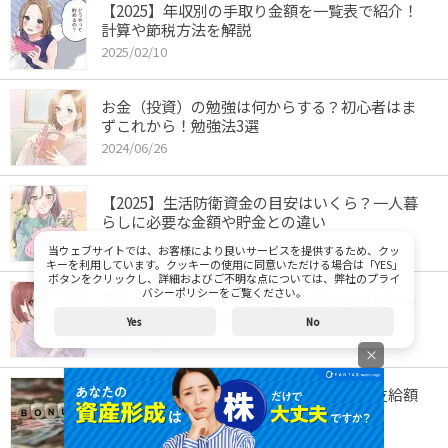
【2025】年収別の手取り金額を一覧表で紹介！
計算や節税方法を解説
2025/02/10
お金（投資）の勉強は何からする？初心者はま
ずこれから！勉強法3選
2024/06/26
【2025】生活防衛資金の目安はいくら？一人暮
らしに必要な金額や貯金との違い
2025/02/10
当ウェブサイトでは、お客様により良いサービスを提供するため、クッ
キーを利用しています。クッキーの使用に同意いただける場合は「YES」
ボタンをクリックし、詳細およびご不明な点については、弊社のプライ
バシーポリシーをご覧ください。
マネーリテラシーの意味とは？低いといわれる
理由や高める方法5選
Yes
No
2024/05/21
×
【2025最新】ボーナスはいつ入る？平均支給額
や夏・冬のもらえる時期を紹介
2024/12/26