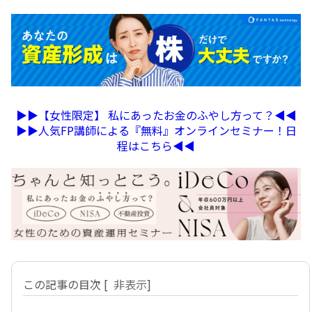
▶︎▶︎【女性限定】 私にあったお金のふやし方って？◀︎◀︎
▶︎▶︎人気FP講師による『無料』オンラインセミナー！日
程はこちら◀︎◀︎
この記事の目次
[
非表示
]