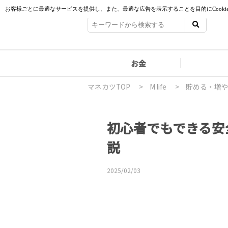
お金
マネカツTOP
>
M life
>
貯める・増
初心者でもできる安
説
2025/02/03