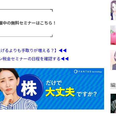
─────────────┓
催中の無料セミナーはこちら！
─────────────┛
収上げるよりも手取りが増える？】◀︎◀︎
イン税金セミナーの日程を確認する◀︎◀︎
編