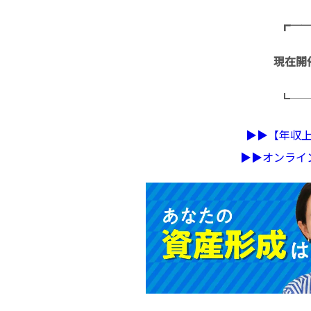
┏─
現在開
┗─
▶︎▶︎【年
▶︎▶︎オンラ