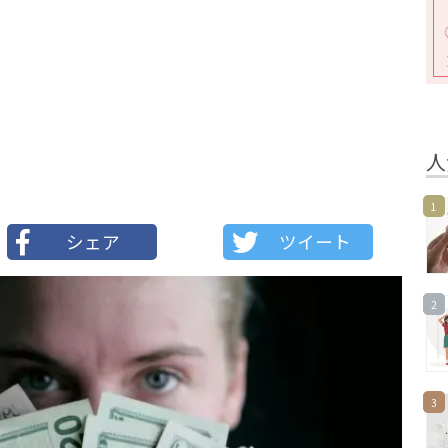
人
1
シェア
ツイート
2
3