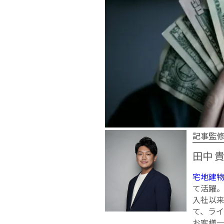
記事監
田中 
宅地建
て活躍
入社以来
て、ラ
お客様