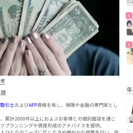
4
5
修者
年
貴晟
物取引士
および
AFP
資格を有し、保険や金融の専門家とし
。
、累計2000件以上におよぶお客様との個別面談を通じ
イフプランニングや資産形成のアドバイスを提供。
一人ひとりのニーズに応じたきめ細やかな提案を行い、信