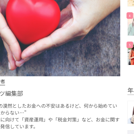
4
5
修者
年
ツ編集部
への漠然としたお⾦への不安はあるけど、何から始めてい
からない…"
方に向けて「資産運用」や「税金対策」など、お金に関す
を発信しています。