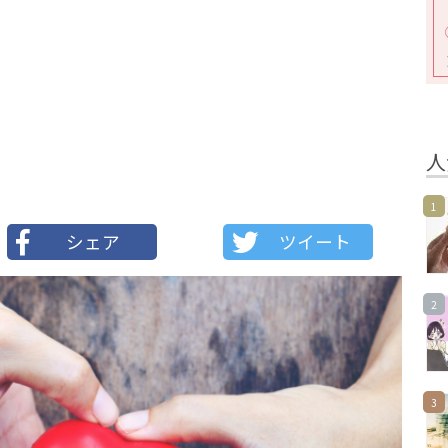
人
1
シェア
ツイート
2
3