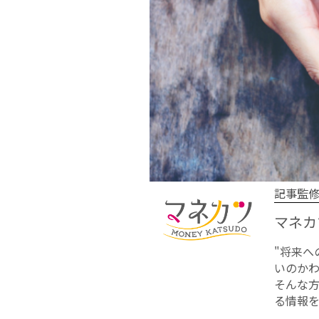
記事監
マネカ
"将来
いのかわ
そんな
る情報