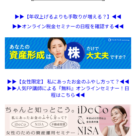
┗──────────────┛
▶︎▶︎【年収上げるよりも手取りが増える？】◀︎◀︎
▶︎▶︎オンライン税金セミナーの日程を確認する◀︎◀︎
▶︎▶︎【女性限定】 私にあったお金のふやし方って？◀︎◀︎
▶︎▶︎人気FP講師による『無料』オンラインセミナー！日
程はこちら◀︎◀︎