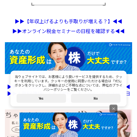
┗──────────────┛
▶︎▶︎【年収上げるよりも手取りが増える？】◀︎◀︎
▶︎▶︎オンライン税金セミナーの日程を確認する◀︎◀︎
当ウェブサイトでは、お客様により良いサービスを提供するため、クッ
キーを利用しています。クッキーの使用に同意いただける場合は「YES」
ボタンをクリックし、詳細およびご不明な点については、弊社のプライ
▶︎▶︎【女性限定】 私にあったお金のふやし方って？◀︎◀︎
バシーポリシーをご覧ください。
▶︎▶︎人気FP講師による『無料』オンラインセミナー！日
Yes
No
程はこちら◀︎◀︎
×