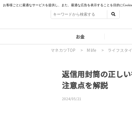
お金
マネカツTOP
>
M life
>
ライフスタ
返信用封筒の正しい
注意点を解説
2024/05/21