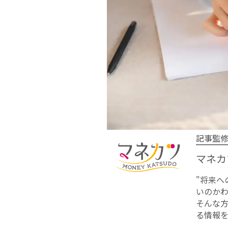
記事監
マネカ
"将来
いのかわ
そんな
る情報