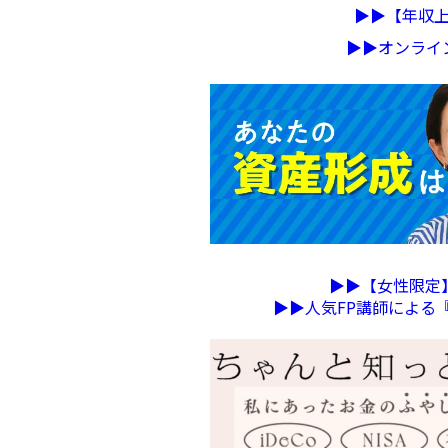
▶︎▶︎【年
▶︎▶︎オンラ
▶︎▶︎【女性限
▶︎▶︎人気FP講師によ