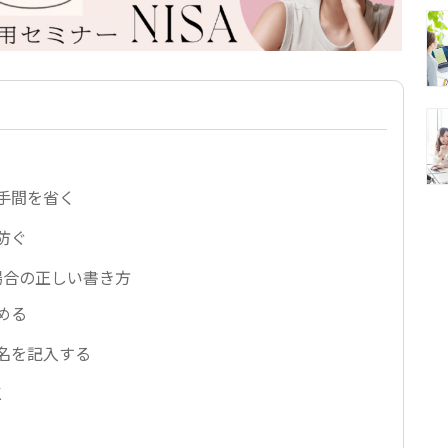
手間を省く
防ぐ
場合の正しい書き方
める
名を記入する
K