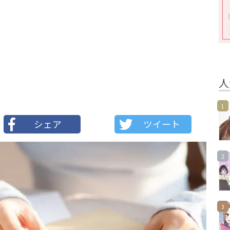
人
1
シェア
ツイート
2
3