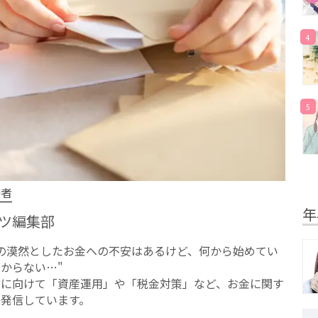
4
5
修者
年
ツ編集部
への漠然としたお⾦への不安はあるけど、何から始めてい
からない…"
方に向けて「資産運用」や「税金対策」など、お金に関す
を発信しています。