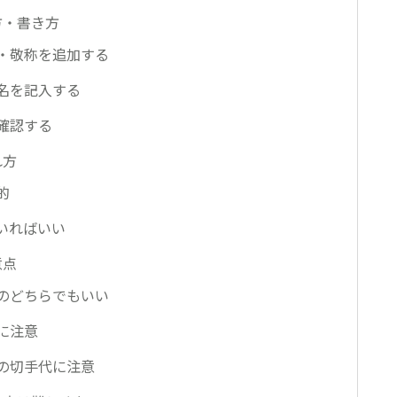
方・書き方
・敬称を追加する
名を記入する
確認する
れ方
的
いればいい
意点
のどちらでもいい
に注意
の切手代に注意