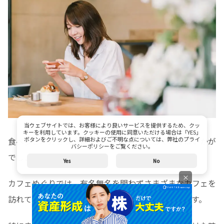
当ウェブサイトでは、お客様により良いサービスを提供するため、クッ
キーを利用しています。クッキーの使用に同意いただける場合は「YES」
食べ歩きが好きな方は、カフェめぐりをしてみてはいかが
ボタンをクリックし、詳細およびご不明な点については、弊社のプライ
バシーポリシーをご覧ください。
でしょうか。
Yes
No
×
カフェめぐりでは、有名無名を問わずさまざまなカフェを
訪れて、おいしいコーヒーやスイーツを発見できます。