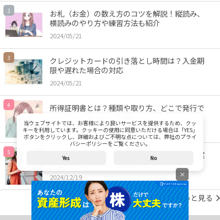
2
お札（お金）の数え方のコツを解説！縦読み、
横読みのやり方や練習方法も紹介
2024/05/21
3
クレジットカードの引き落とし時間は？入金期
限や遅れた場合の対応
2024/05/21
4
所得証明書とは？種類や取り方、どこで発行で
きるかや必要なものを解説
当ウェブサイトでは、お客様により良いサービスを提供するため、クッ
2024/05/21
キーを利用しています。クッキーの使用に同意いただける場合は「YES」
ボタンをクリックし、詳細およびご不明な点については、弊社のプライ
バシーポリシーをご覧ください。
5
銀行振込のやり方は？現金やコンビニATM、窓
Yes
No
口での方法や手数料を比較
×
2024/12/19
ランキングをもっと見る