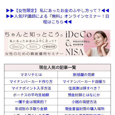
▶︎▶︎【女性限定】 私にあったお金のふやし方って？◀︎◀︎
▶︎▶︎人気FP講師による『無料』オンラインセミナー！日
程はこちら◀︎◀︎
現在人気の記事一覧
マネリテとは
断捨離の効果
マイナンバーカード作り方
マイナンバーカード自撮り
マイナポイント入手方法
住民票は移すべき？
ボーナスの平均支給額
預金封鎖とはなにか
一攫千金は現実的？
小銭の両替方法
年収別の手取り金額
現金書留封筒の購入場所