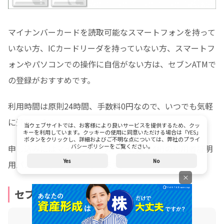
マイナンバーカードを読取可能なスマートフォンを持って
いない方、ICカードリーダを持っていない方、スマートフ
ォンやパソコンでの操作に自信がない方は、セブンATMで
の登録がおすすめです。
利用時間は原則24時間、手数料0円なので、いつでも気軽
に登録できます。
当ウェブサイトでは、お客様により良いサービスを提供するため、クッ
キーを利用しています。クッキーの使用に同意いただける場合は「YES」
ボタンをクリックし、詳細およびご不明な点については、弊社のプライ
バシーポリシーをご覧ください。
申し込みにはマイナンバーカードと数字4桁の利用者証明
Yes
No
用パスワードが必要になります。
×
セブンATMでの申込方法