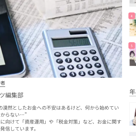
4
5
修者
年
ツ編集部
への漠然としたお⾦への不安はあるけど、何から始めてい
からない…"
方に向けて「資産運用」や「税金対策」など、お金に関す
を発信しています。