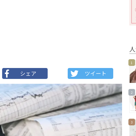
人
1
シェア
ツイート
2
3