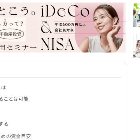
には
ることは可能
する
ための資金目安