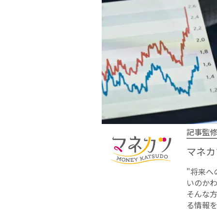
記事監
マネカ
"将来
いのかわ
そんな
る情報