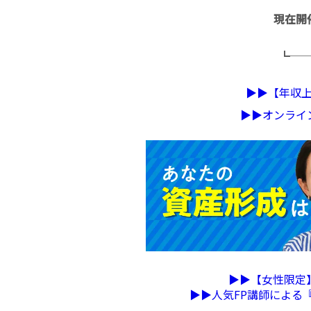
現在開
┗─
▶︎▶︎【年
▶︎▶︎オンラ
▶︎▶︎【女性限
▶︎▶︎人気FP講師によ