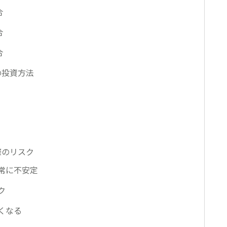
合
合
合
の投資方法
際のリスク
常に不安定
ク
くなる