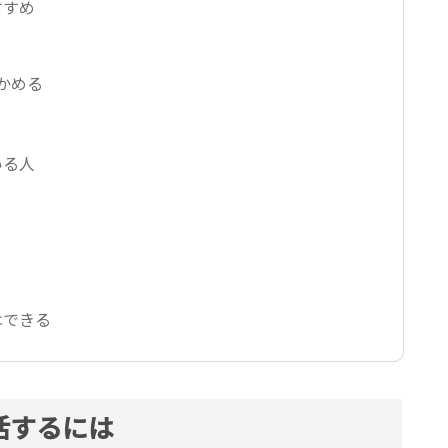
すすめ
かめる
いる人
はできる
活するには