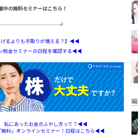
催中の無料セミナーはこちら！
─────────────┛
収上げるよりも手取りが増える？】◀︎◀︎
イン税金セミナーの日程を確認する◀︎◀︎
編
定】 私にあったお金のふやし方って？◀︎◀︎
る『無料』オンラインセミナー！日程はこちら◀︎◀︎