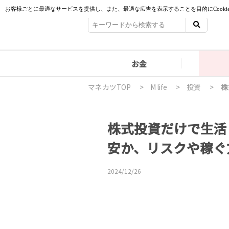
お金
マネカツTOP
>
M life
>
投資
>
株式投資だけで生活
安か、リスクや稼ぐ
2024/12/26