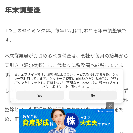
年末調整後
1つ目のタイミングは、毎年12月に行われる年末調整後で
す。
本来従業員がおさめるべき税金は、会社が毎月の給与から
天引き（源泉徴収）し、代わりに税務署へ納税していま
す。
当ウェブサイトでは、お客様により良いサービスを提供するため、クッ
キーを利用しています。クッキーの使用に同意いただける場合は「YES」
ボタンをクリックし、詳細およびご不明な点については、弊社のプライ
バシーポリシーをご覧ください。
しかし、給与を支払うタイミングでは所得額にかかわらず
Yes
No
一律の税率が適用されていたり、配偶者控除や生命保険料
×
控除といった所得控除が反映されていないこともあるた
め、正確な納税額になるわけではありません。