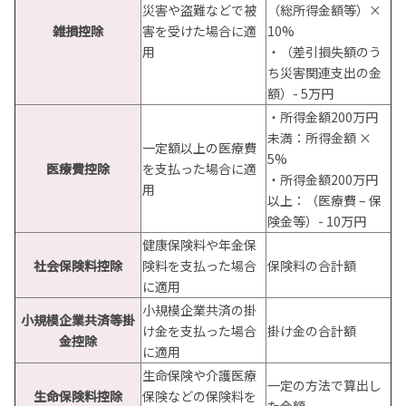
災害や盗難などで被
（総所得金額等）×
雑損控除
害を受けた場合に適
10%
用
・（差引損失額のう
ち災害関連支出の金
額）- 5万円
・所得金額200万円
未満：所得金額 ×
一定額以上の医療費
5%
医療費控除
を支払った場合に適
・所得金額200万円
用
以上：（医療費 – 保
険金等）- 10万円
健康保険料や年金保
社会保険料控除
険料を支払った場合
保険料の合計額
に適用
小規模企業共済の掛
小規模企業共済等掛
け金を支払った場合
掛け金の合計額
金控除
に適用
生命保険や介護医療
一定の方法で算出し
生命保険料控除
保険などの保険料を
た金額