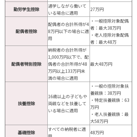
通学しながら働いて
勤労学生控除
27万円
いる場合に適用
・一般控除対象配偶
配偶者の合計所得が4
者：最大38万円
配偶者控除
8万円以下の場合に適
・老人控除対象配偶
用
者：最大48万
納税者の合計所得が
1,000万円以下で、配
配偶者特別控除
偶者の合計所得が48
最大48万円
万円以上133万円未
満の場合に適用
・一般の控除対象扶
養親族：38万円
16歳以上の子どもや
・特定扶養親族：63
扶養控除
両親などを扶養して
万円
いる場合に適用
・老人扶養親族：最
大58万円
すべての納税者に適
基礎控除
48万円
用