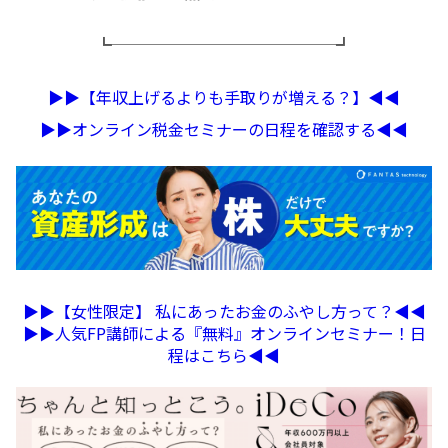
┗──────────────┛
▶︎▶︎【年収上げるよりも手取りが増える？】◀︎◀︎
▶︎▶︎オンライン税金セミナーの日程を確認する◀︎◀︎
▶︎▶︎【女性限定】 私にあったお金のふやし方って？◀︎◀︎
▶︎▶︎人気FP講師による『無料』オンラインセミナー！日
程はこちら◀︎◀︎