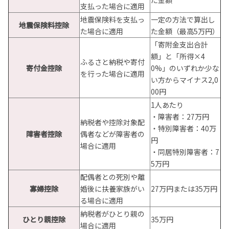
支払った場合に適用
地震保険料を支払っ
一定の方法で算出し
地震保険料控除
た場合に適用
た金額（最高5万円）
「寄附金支出合計
額」と「所得×4
ふるさと納税や寄付
寄付金控除
0%」のいずれか少な
を行った場合に適用
い方からマイナス2,0
00円
1人あたり
・障害者：27万円
納税者や控除対象配
・特別障害者：40万
障害者控除
偶者などが障害者の
円
場合に適用
・同居特別障害者：7
5万円
配偶者との死別や離
寡婦控除
婚後に扶養家族がい
27万円または35万円
る場合に適用
納税者がひとり親の
ひとり親控除
35万円
場合に適用