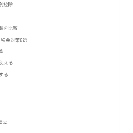
別控除
額を比較
税金対策8選
る
が使える
用する
で積立