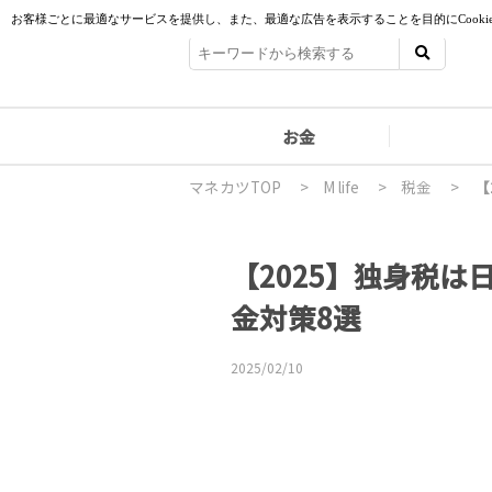
お金
マネカツTOP
>
M life
>
税金
>
【
【2025】独身税
金対策8選
2025/02/10