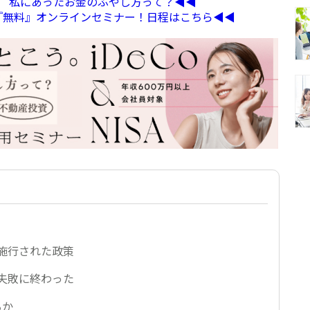
定】 私にあったお金のふやし方って？◀︎◀︎
る『無料』オンラインセミナー！日程はこちら◀︎◀︎
施行された政策
失敗に終わった
るか