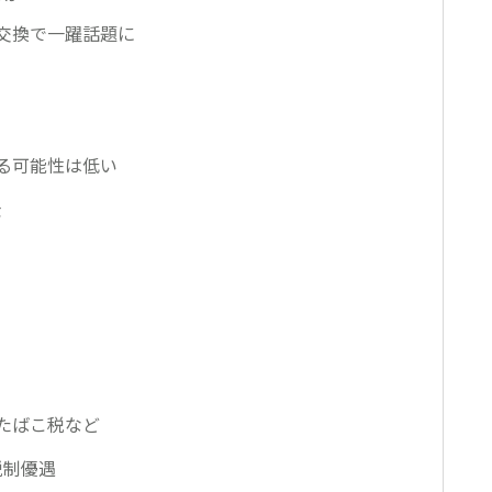
交換で一躍話題に
る可能性は低い
金
たばこ税など
税制優遇