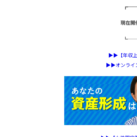
┏─
現在開
┗─
▶︎▶︎【年
▶︎▶︎オンラ