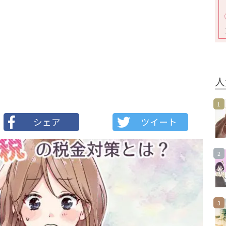
人
1
シェア
ツイート
2
3