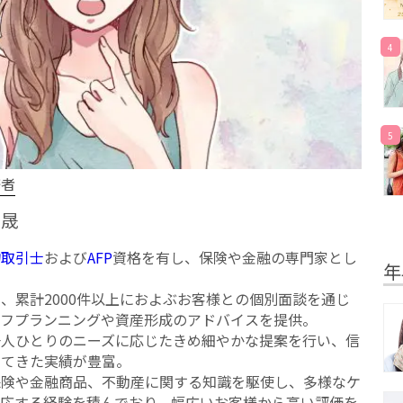
4
5
修者
貴晟
物取引士
および
AFP
資格を有し、保険や金融の専門家とし
年
。
、累計2000件以上におよぶお客様との個別面談を通じ
イフプランニングや資産形成のアドバイスを提供。
一人ひとりのニーズに応じたきめ細やかな提案を行い、信
いてきた実績が豊富。
保険や金融商品、不動産に関する知識を駆使し、多様なケ
対応する経験を積んでおり、幅広いお客様から高い評価を