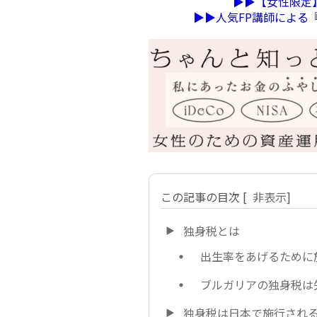
▶︎▶︎【女性限
▶︎▶︎人気FP講師によ
この記事の目次
[
非表示
]
独身税とは
出生率をあげるために
ブルガリアの独身税は
独身税は日本で施行され