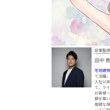
記事監
田中 
宅地建
て活躍
入社以来
て、ラ
お客様
頼を築
複雑な
ースに