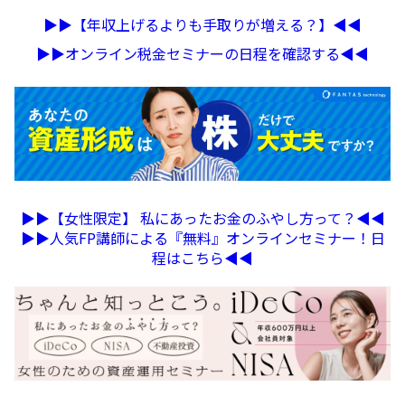
▶︎▶︎【年収上げるよりも手取りが増える？】◀︎◀︎
▶︎▶︎オンライン税金セミナーの日程を確認する◀︎◀︎
▶︎▶︎【女性限定】 私にあったお金のふやし方って？◀︎◀︎
▶︎▶︎人気FP講師による『無料』オンラインセミナー！日
程はこちら◀︎◀︎