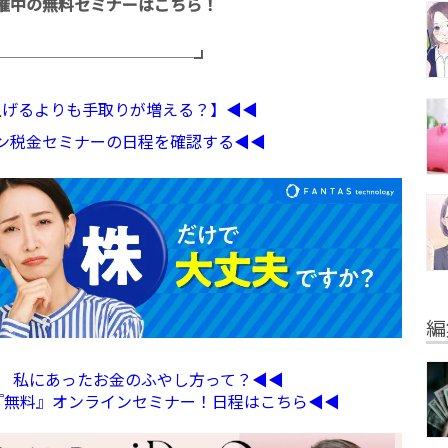
催中の無料セミナーはこちら！
─────────────┛
収上げるよりも手取りが増える？】◀︎◀︎
イン税金セミナーの日程を確認する◀︎◀︎
編
定】 私にあったお金のふやし方って？◀︎◀︎
る『無料』オンラインセミナー！日程はこちら◀︎◀︎