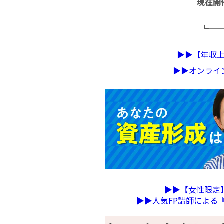
現在開
┗─
▶︎▶︎【年
▶︎▶︎オンラ
▶︎▶︎【女性限
▶︎▶︎人気FP講師によ