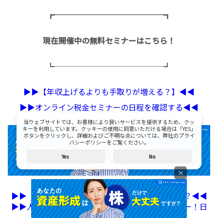
┏──────────────┓
現在開催中の無料セミナーはこちら！
┗──────────────┛
▶︎▶︎【年収上げるよりも手取りが増える？】◀︎◀︎
▶︎▶︎オンライン税金セミナーの日程を確認する◀︎◀︎
当ウェブサイトでは、お客様により良いサービスを提供するため、クッ
キーを利用しています。クッキーの使用に同意いただける場合は「YES」
ボタンをクリックし、詳細およびご不明な点については、弊社のプライ
バシーポリシーをご覧ください。
Yes
No
×
▶︎▶︎【女性限定】 私にあったお金のふやし方って？◀︎◀︎
▶︎▶︎人気FP講師による『無料』オンラインセミナー！日
程はこちら◀︎◀︎