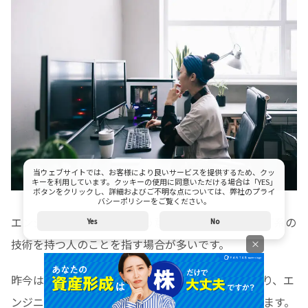
当ウェブサイトでは、お客様により良いサービスを提供するため、クッ
キーを利用しています。クッキーの使用に同意いただける場合は「YES」
ボタンをクリックし、詳細およびご不明な点については、弊社のプライ
バシーポリシーをご覧ください。
エンジニアとは技術者という意味であり、近年ではIT系の
Yes
No
技術を持つ人のことを指す場合が多いです。
×
昨今はテクノロジーに関する需要が高まってきており、エ
ンジニアはどの業界でも重宝される職種となっています。