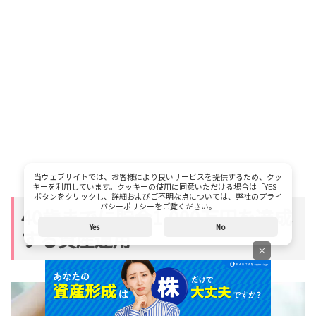
当ウェブサイトでは、お客様により良いサービスを提供するため、クッ
キーを利用しています。クッキーの使用に同意いただける場合は「YES」
ボタンをクリックし、詳細およびご不明な点については、弊社のプライ
バシーポリシーをご覧ください。
40歳までに貯金1,000万円を達成
Yes
No
する資産運用
×