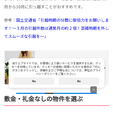
月から10月に引っ越すことがおすすめです。
参考：
国土交通省「引越時期の分散に御協力をお願いしま
す！～３月の引越件数は通常月の約２倍！混雑時期を外し
てスムーズな引越を～」
あわせて読む
当ウェブサイトでは、お客様により良いサービスを提供するため、クッ
キーを利用しています。クッキーの使用に同意いただける場合は「YES」
【2024】引っ越し費用が安い
ボタンをクリックし、詳細およびご不明な点については、弊社のプライ
バシーポリシーをご覧ください。
時期はいつ？おすすめのタイ
ミングを解説
Yes
No
×
敷金・礼金なしの物件を選ぶ