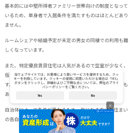
基本的には中堅所得者ファミリー世帯向けの制度となって
いるため、単身者で入居条件を満たすものはほとんどあり
ません。
ルームシェアや結婚予定が未定の男女の同棲での利用も難
しくなっています。
また、特定優良賃貸住宅は人気があるので空室が少なく、
仮に入居条件を満たしていても抽選になることが多いで
当ウェブサイトでは、お客様により良いサービスを提供するため、クッ
キーを利用しています。クッキーの使用に同意いただける場合は「YES」
ボタンをクリックし、詳細およびご不明な点については、弊社のプライ
す。特に都市圏では10倍以上の倍率になってしまうことも
バシーポリシーをご覧ください。
あるようです。
Yes
No
×
自治体によって条件が異なるため、気になる方はお住まい
の各自治体に問い合わせてみましょう。