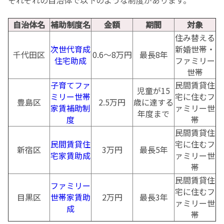
自治体名
補助制度名
金額
期間
対象
住み替える
次世代育成
新婚世帯・
千代田区
0.6～8万円
最長8年
住宅助成
ファミリー
世帯
子育てファ
民間賃貸住
児童が15
ミリー世帯
宅に住むフ
豊島区
2.5万円
歳に達する
家賃補助制
ァミリー世
年度まで
度
帯
民間賃貸住
民間賃貸住
宅に住むフ
新宿区
3万円
最長5年
宅家賃助成
ァミリー世
帯
民間賃貸住
ファミリー
宅に住むフ
目黒区
世帯家賃助
2万円
最長3年
ァミリー世
成
帯