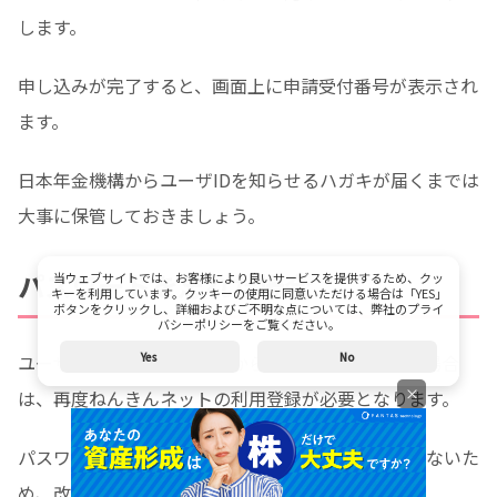
します。
申し込みが完了すると、画面上に申請受付番号が表示され
ます。
日本年金機構からユーザIDを知らせるハガキが届くまでは
大事に保管しておきましょう。
パスワードを忘れた場合
当ウェブサイトでは、お客様により良いサービスを提供するため、クッ
キーを利用しています。クッキーの使用に同意いただける場合は「YES」
ボタンをクリックし、詳細およびご不明な点については、弊社のプライ
バシーポリシーをご覧ください。
Yes
No
ユーザIDやパスワードがわからなくなってしまった場合
×
は、再度ねんきんネットの利用登録が必要となります。
パスワードの再発行や同じユーザIDでの登録はできないた
め、改めてユーザーIDを取得しましょう。