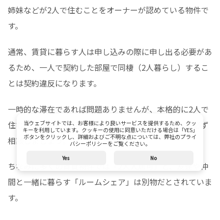
姉妹などが2人で住むことをオーナーが認めている物件で
す。
通常、賃貸に暮らす人は申し込みの際に申し出る必要があ
るため、一人で契約した部屋で同棲（2人暮らし）するこ
とは契約違反になります。
一時的な滞在であれば問題ありませんが、本格的に2人で
住む場合は2人入居可物件を探すか、オーナーさんに必ず
当ウェブサイトでは、お客様により良いサービスを提供するため、クッ
キーを利用しています。クッキーの使用に同意いただける場合は「YES」
ボタンをクリックし、詳細およびご不明な点については、弊社のプライ
相談しましょう。
バシーポリシーをご覧ください。
Yes
No
ちなみに多くの賃貸物件では「2人入居可」と、友達や仲
間と一緒に暮らす「ルームシェア」は別物だとされていま
す。