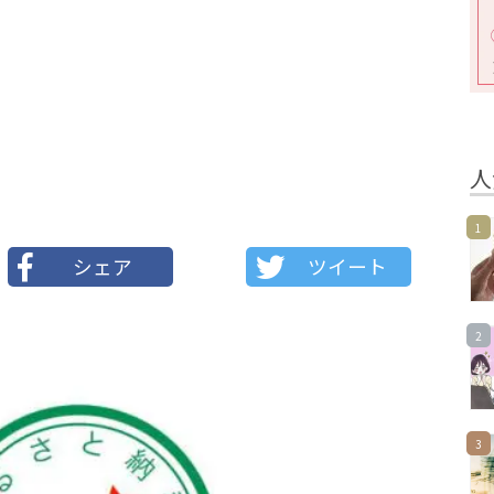
人
1
シェア
ツイート
2
3