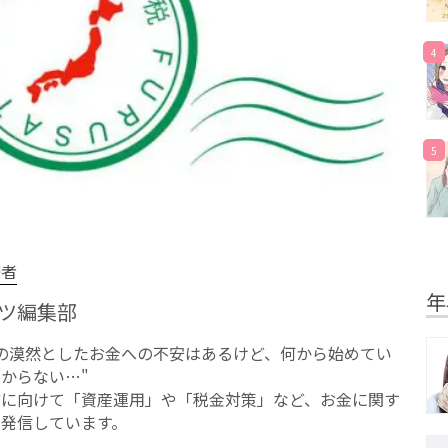
4
5
修者
年
ツ編集部
への漠然としたお⾦への不安はあるけど、何から始めてい
からない…"
方に向けて「資産運用」や「税金対策」など、お金に関す
を発信しています。