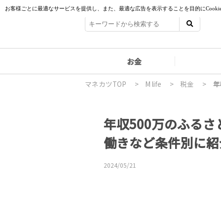
お金
マネカツTOP
>
M life
>
税金
>
年収500万のふる
働きなど条件別に紹
2024/05/21