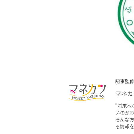
記事監
マネカ
"将来
いのかわ
そんな
る情報