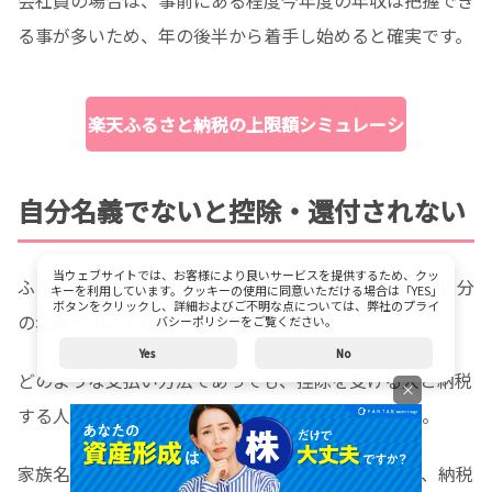
会社員の場合は、事前にある程度今年度の年収は把握でき
る事が多いため、年の後半から着手し始めると確実です。
楽天ふるさと納税の上限額シミュレーシ
ョン
自分名義でないと控除・還付されない
当ウェブサイトでは、お客様により良いサービスを提供するため、クッ
ふるさと納税で税額控除を受けるには、納税者本人が自分
キーを利用しています。クッキーの使用に同意いただける場合は「YES」
ボタンをクリックし、詳細およびご不明な点については、弊社のプライ
の名義で申込む必要があります。
バシーポリシーをご覧ください。
Yes
No
どのような支払い方法であっても、控除を受ける人と納税
×
する人（決済する人）は同一でなければいけません。
家族名義のクレジットカードは原則使えませんので、納税