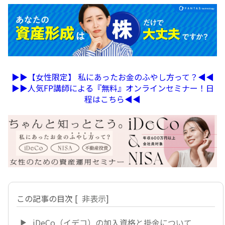
▶︎▶︎【女性限定】 私にあったお金のふやし方って？◀︎◀︎
▶︎▶︎人気FP講師による『無料』オンラインセミナー！日
程はこちら◀︎◀︎
この記事の目次
[
非表示
]
iDeCo（イデコ）の加入資格と掛金について