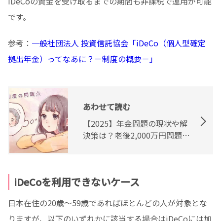
iDeCoの資金を受け取るまでの期間も非課税で運用が可能
です。
参考：
一般社団法人
投資信託協会「iDeCo（個人型確定
拠出年金）ってなあに？－制度の概要－」
あわせて読む
【2025】年金問題の現状や解
決策は？老後2,000万円問題に
備えよう
iDeCoを利用できないケース
日本在住の20歳〜59歳であればほとんどの人が対象とな
りますが、以下のいずれかに該当する場合はiDeCoには加