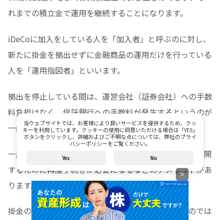
れまでの積立金で運用を継続することになります。
iDeCoに加入をしている人を「加入者」と呼ぶのに対し、
新たに掛金を拠出せずに金融商品の運用だけを行っている
人を「運用指図者」といいます。
拠出を停止している間は、運営会社（証券会社）への手数
料負担はなく、信託銀行への手数料が発生するというのが
当ウェブサイトでは、お客様により良いサービスを提供するため、クッ
一般的です。
キーを利用しています。クッキーの使用に同意いただける場合は「YES」
ボタンをクリックし、詳細およびご不明な点については、弊社のプライ
バシーポリシーをご覧ください。
一度停止を行うとその分の所得控除がなくなったり、再開
Yes
No
するために再度手続きが必要になるなどのデメリットがあ
×
ります。
掛金の拠出が負担になったとしても安易に停止するのでは