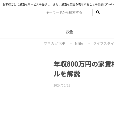
お金
マネカツTOP
>
M life
>
ライフスタ
年収800万円の家
ルを解説
2024/05/21