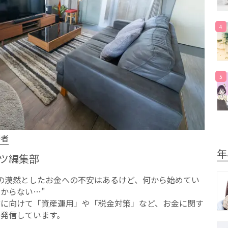
4
5
修者
年
ツ編集部
への漠然としたお⾦への不安はあるけど、何から始めてい
からない…"
方に向けて「資産運用」や「税金対策」など、お金に関す
を発信しています。