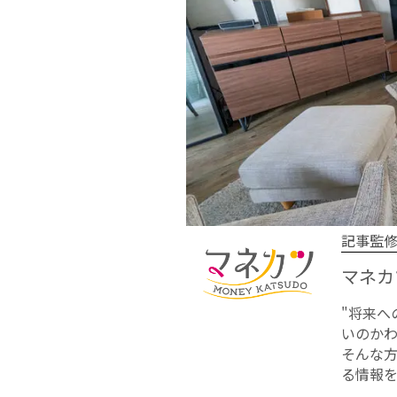
記事監
マネカ
"将来
いのかわ
そんな
る情報