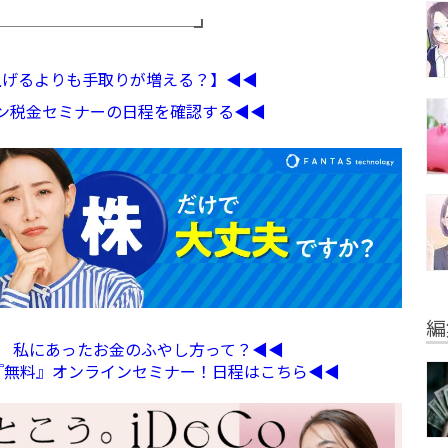
─────────────┛
収上げるよりも手取りが増える？】◀︎◀︎
イン税金セミナーの日程を確認する◀︎◀︎
編
定】 私にあったお金のふやし方って？◀︎◀︎
る『無料』オンラインセミナー！日程はこちら◀︎◀︎