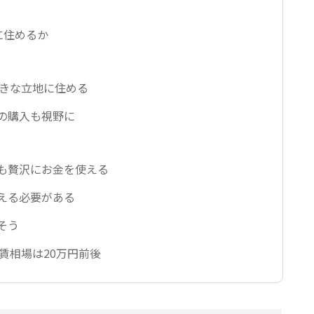
に住めるか
る
好きな立地に住める
の購入も視野に
も贅沢にお金を使える
える必要がある
そう
賃相場は20万円前後