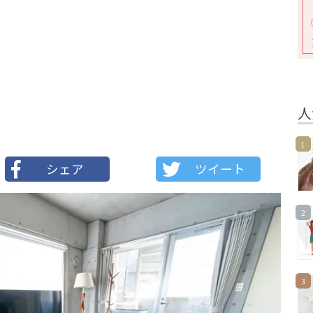
人
1
シェア
ツイート
2
3