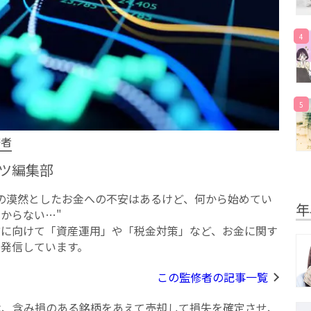
4
5
修者
ツ編集部
への漠然としたお⾦への不安はあるけど、何から始めてい
年
からない…"
方に向けて「資産運用」や「税金対策」など、お金に関す
を発信しています。
この監修者の記事一覧
は、含み損のある銘柄をあえて売却して損失を確定させ、