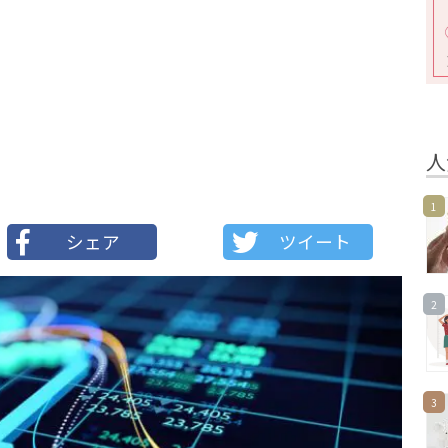
人
1
シェア
ツイート
2
3