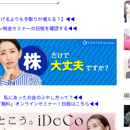
─────────────┛
収上げるよりも手取りが増える？】◀︎◀︎
イン税金セミナーの日程を確認する◀︎◀︎
編
定】 私にあったお金のふやし方って？◀︎◀︎
る『無料』オンラインセミナー！日程はこちら◀︎◀︎