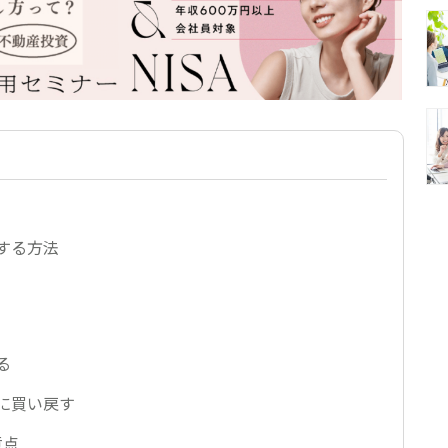
する方法
る
に買い戻す
意点