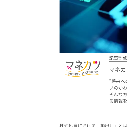
記事監
マネカ
"将来
いのかわ
そんな
る情報
株式投資における「損出し」と