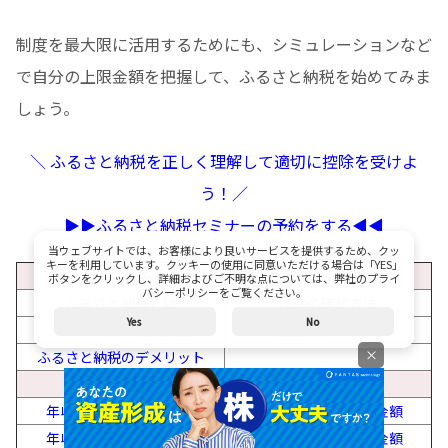
制度を最大限に活用するためにも、シミュレーションなど
で自分の上限金額を把握して、ふるさと納税を始めてみま
しょう。
＼ ふるさと納税を正しく理解して適切に控除を受けよ
う！／
▶︎▶︎ふるさと納税セミナーの予約をする◀︎◀︎
当ウェブサイトでは、お客様により良いサービスを提供するため、クッ
キーを利用しています。クッキーの使用に同意いただける場合は「YES」
ふるさと納税の関連記事
ボタンをクリックし、詳細およびご不明な点については、弊社のプライ
バシーポリシーをご覧ください。
ふるさと納税とは
控除の確認方法
Yes
No
ワンストップ特例解説
確定申告のやり方
×
ふるさと納税のデメリット
年収によるふるさと納税上限金額
年収150万円の上限金額
年収200万円の上限金額
年収250万円の上限金額
年収300万円の上限金額