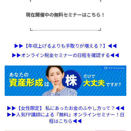
現在開催中の無料セミナーはこちら！
┗──────────────┛
▶︎▶︎【年収上げるよりも手取りが増える？】◀︎◀︎
▶︎▶︎オンライン税金セミナーの日程を確認する◀︎◀︎
▶︎▶︎【女性限定】 私にあったお金のふやし方って？◀︎◀︎
▶︎▶︎人気FP講師による『無料』オンラインセミナー！日
程はこちら◀︎◀︎