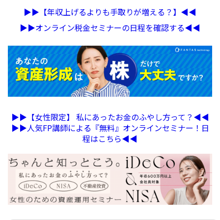
▶︎▶︎【年収上げるよりも手取りが増える？】◀︎◀︎
▶︎▶︎オンライン税金セミナーの日程を確認する◀︎◀︎
▶︎▶︎【女性限定】 私にあったお金のふやし方って？◀︎◀︎
▶︎▶︎人気FP講師による『無料』オンラインセミナー！日
程はこちら◀︎◀︎