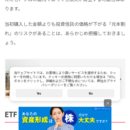
ります。
当初購入した金額よりも投資信託の価格が下がる「元本割
れ」のリスクがあることは、あらかじめ把握しておきまし
ょう。
あわせて読む
当ウェブサイトでは、お客様により良いサービスを提供するため、クッ
キーを利用しています。クッキーの使用に同意いただける場合は「YES」
投資信託のメリット・デメリ
ボタンをクリックし、詳細およびご不明な点については、弊社のプライ
バシーポリシーをご覧ください。
ット！投資初心者にもわかり
やすく解説
Yes
No
×
ETF（上場投資信託）